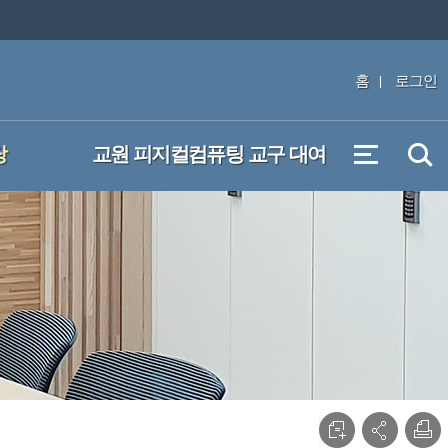
홈
로그인
당
교원 피지컬컴퓨팅 교구 대여