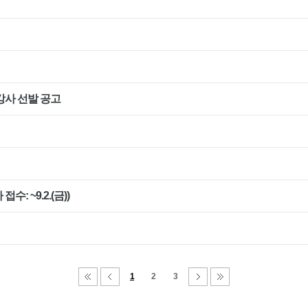
강사 선발 공고
수: ~9.2.(금))
1
2
3