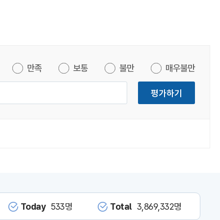
만족
보통
불만
매우불만
평가하기
Today
533명
Total
3,869,332명